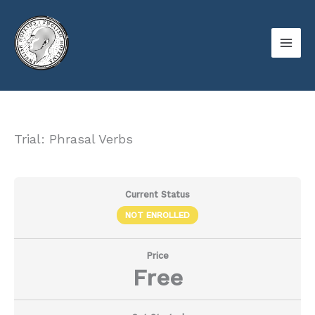
Skip
to
content
Trial: Phrasal Verbs
Current Status
NOT ENROLLED
Price
Free