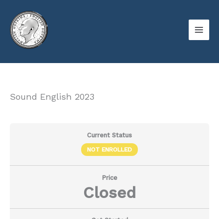
Skip
to
content
Sound English 2023
Current Status
NOT ENROLLED
Price
Closed