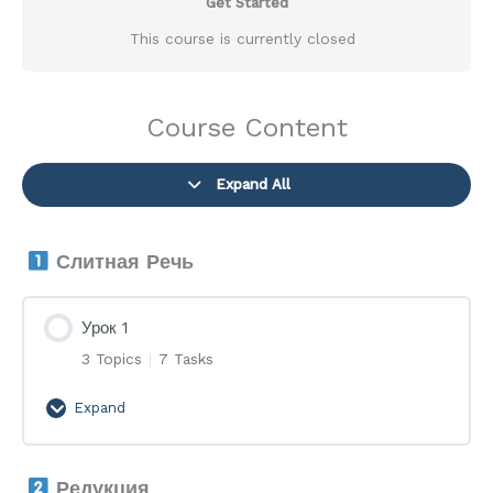
Get Started
This course is currently closed
Course Content
Expand All
Lessons
Слитная Речь
Урок 1
3 Topics
|
7 Tasks
Expand
Урок
1
Редукция