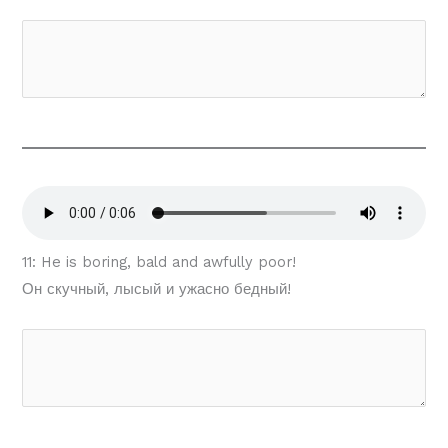
11: He is boring, bald and awfully poor!
Он скучный, лысый и ужасно бедный!