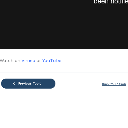
Watch on
Vimeo
or
YouTube
Previous Topic
Back to Lesson