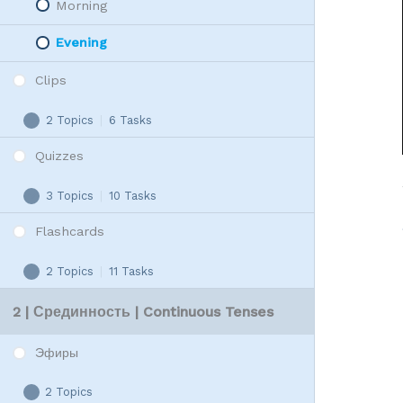
Morning
Evening
Clips
2 Topics
|
6 Tasks
Clips
Expand
Quizzes
3 Topics
|
10 Tasks
Quizzes
Expand
Flashcards
2 Topics
|
11 Tasks
Flashcards
Expand
2 | Срединность | Continuous Tenses
Эфиры
2 Topics
Эфиры
Expand